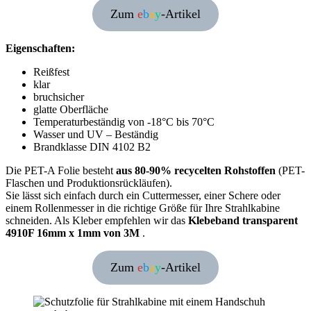
Zum
e
b
a
y
-Artikel
Eigenschaften:
Reißfest
klar
bruchsicher
glatte Oberfläche
Temperaturbeständig von -18°C bis 70°C
Wasser und UV – Beständig
Brandklasse DIN 4102 B2
Die PET-A Folie besteht
aus 80-90% recycelten Rohstoffen
(PET-
Flaschen und Produktionsrückläufen).
Sie lässt sich einfach durch ein Cuttermesser, einer Schere oder
einem Rollenmesser in die richtige Größe für Ihre Strahlkabine
schneiden. Als Kleber empfehlen wir das
Klebeband transparent
4910F 16mm x 1mm von 3M
.
Zum
e
b
a
y
-Artikel