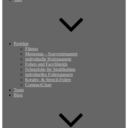
Projekte
Filmoo
Memomia – Souvenirmagnet
individuelle Holzmagnete
Folien und FaceShields
Schutzfolie für Strahlkabine
indviduelles Folienstanzen
Kreativ- & Stencil-Folien
CompactChart
Team
Blog