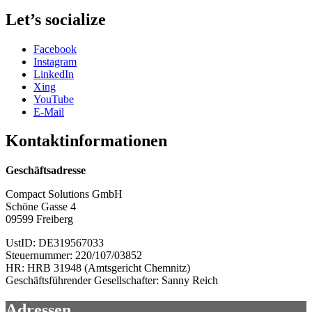
–
wir
Let’s socialize
wachsen!“
Facebook
Instagram
LinkedIn
Xing
YouTube
E-Mail
Kontaktinformationen
Geschäftsadresse
Compact Solutions GmbH
Schöne Gasse 4
09599 Freiberg
UstID: DE319567033
Steuernummer: 220/107/03852
HR: HRB 31948 (Amtsgericht Chemnitz)
Geschäftsführender Gesellschafter: Sanny Reich
Adressen