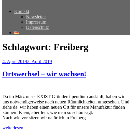
Kontakt
Newsletter
Impressum
Datenschutz
Schlagwort:
Freiberg
Veröffentlicht
4. April 2019
2. April 2019
am
Ortswechsel – wir wachsen!
Da im März unser EXIST Gründerstipendium ausläuft, haben wir
uns notwendigerweise nach neuen Räumlichkeiten umgesehen. Und
siehe da, wir haben einen neuen Ort für unsere Manufaktur finden
können! Klein, aber fein, wie man so schön sagt.
Nach wie vor sitzen wir natürlich in Freiberg.
„Ortswechsel
weiterlesen