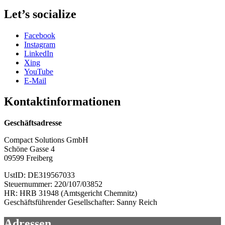
–
wir
Let’s socialize
wachsen!“
Facebook
Instagram
LinkedIn
Xing
YouTube
E-Mail
Kontaktinformationen
Geschäftsadresse
Compact Solutions GmbH
Schöne Gasse 4
09599 Freiberg
UstID: DE319567033
Steuernummer: 220/107/03852
HR: HRB 31948 (Amtsgericht Chemnitz)
Geschäftsführender Gesellschafter: Sanny Reich
Adressen