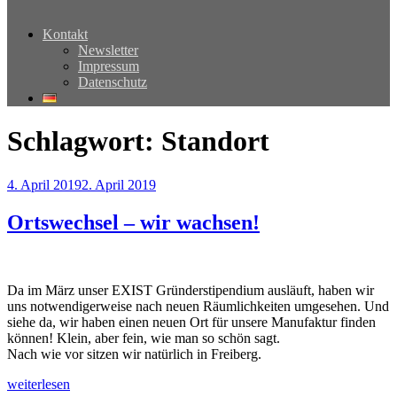
Kontakt
Newsletter
Impressum
Datenschutz
Schlagwort:
Standort
Veröffentlicht
4. April 2019
2. April 2019
am
Ortswechsel – wir wachsen!
Da im März unser EXIST Gründerstipendium ausläuft, haben wir
uns notwendigerweise nach neuen Räumlichkeiten umgesehen. Und
siehe da, wir haben einen neuen Ort für unsere Manufaktur finden
können! Klein, aber fein, wie man so schön sagt.
Nach wie vor sitzen wir natürlich in Freiberg.
„Ortswechsel
weiterlesen