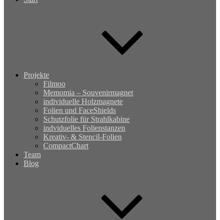
Projekte
Filmoo
Memomia – Souvenirmagnet
individuelle Holzmagnete
Folien und FaceShields
Schutzfolie für Strahlkabine
indviduelles Folienstanzen
Kreativ- & Stencil-Folien
CompactChart
Team
Blog